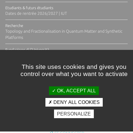
Etudiants & futurs étudiants
Dates de rentrée 2026/2027 | IUT
Recherche
Topology and Fractionalisation in Quantum Matter and Synthetic
Platforms
Fundazione di l'Università
Résidence Ange Tomasi "Lagune and Zeste" avec la photographe
Diane Moulenc
This site uses cookies and gives you
control over what you want to activate
ACTUS ET CALENDRIER ÉVÈNEMENTIEL
OK, ACCEPT ALL
DENY ALL COOKIES
Crédits et mentions légales
PERSONALIZE
Contacts
Plan d'accès
Espace presse
Photothèque
Recrutement
Marchés publics