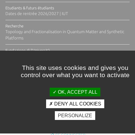
Etudiants & futurs étudiants
Dates de rentrée 2026/2027 | IUT
Recherche
Topology and Fractionalisation in Quantum Matter and Synthetic
Platforms
Fundazione di l'Università
Résidence Ange Tomasi "Lagune and Zeste" avec la photographe
Diane Moulenc
This site uses cookies and gives you
control over what you want to activate
ACTUS ET CALENDRIER ÉVÈNEMENTIEL
OK, ACCEPT ALL
DENY ALL COOKIES
Crédits et mentions légales
PERSONALIZE
Contacts
Plan d'accès
Espace presse
Photothèque
Recrutement
Marchés publics