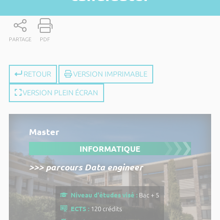
PARTAGE
PDF
RETOUR
VERSION IMPRIMABLE
VERSION PLEIN ÉCRAN
Master
INFORMATIQUE
>>> parcours Data engineer
Niveau d'études visé :
Bac + 5
ECTS :
120 crédits