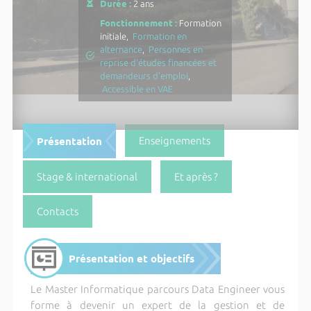
Durée :
2 ans
Fonctionnement :
Formation
initiale,
Formation en
alternance
,
Personnes en
reprise d'études financées et
demandeurs d'emploi
,
Accessible en VAE
Présentation
Enseignements
Stage & international
Et après ?
Contacts
Présentation et objectifs
Le Master Informatique parcours Data Engineer vous
forme à devenir un expert de la gestion et de