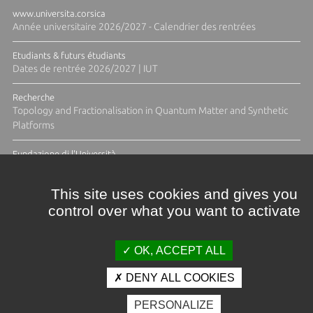
www.universita.corsica
Année universitaire 2026/2027 - Calendrier des rentrées
Etudiants & futurs étudiants
Dates de rentrée 2026/2027 | IUT
Recherche
Topology and Fractionalisation in Quantum Matter and Synthetic
Platforms
Fundazione di l'Università
Résidence Ange Tomasi "Lagune and Zeste" avec la photographe
Diane Moulenc
This site uses cookies and gives you
control over what you want to activate
ACTUS ET CALENDRIER ÉVÈNEMENTIEL
OK, ACCEPT ALL
DENY ALL COOKIES
Crédits et mentions légales
PERSONALIZE
Contacts
Plan d'accès
Espace presse
Photothèque