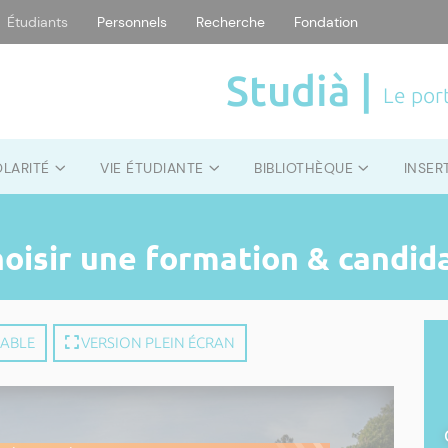
Étudiants
Personnels
Recherche
Fondation
Studià |
Le port
OLARITÉ
VIE ÉTUDIANTE
BIBLIOTHÈQUE
INSER
hoisir une formation & candid
MABLE
VERSION PLEIN ÉCRAN