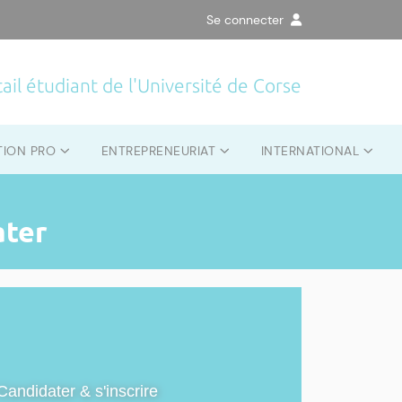
Se connecter
ail étudiant de l'Université de Corse
TION PRO
ENTREPRENEURIAT
INTERNATIONAL
ater
Candidater & s'inscrire