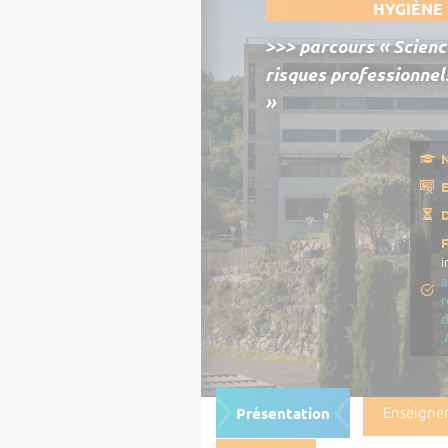
HYGIÈNE
>>> parcours « Scien
risques professionnel
»
N
E
D
i
a
r
Présentation
Enseigne