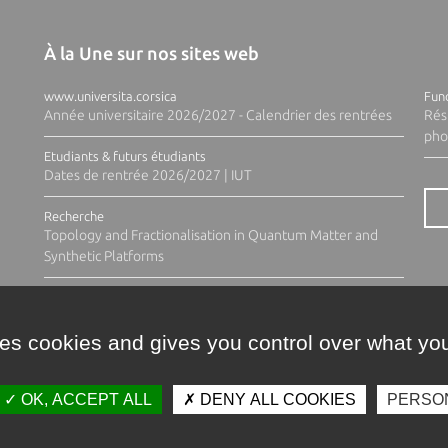
À la Une sur nos sites web
www.universita.corsica
Fund
Année universitaire 2026/2027 - Calendrier des rentrées
Rés
pho
Etudiants & futurs étudiants
Dates de rentrée 2026/2027 | IUT
Recherche
Topology and Fractionalisation in Quantum Matter and
Synthetic Platforms
ses cookies and gives you control over what you
OK, ACCEPT ALL
DENY ALL COOKIES
PERSO
Contacts
Plan d'accès
Espace 