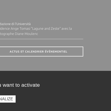
azione di l'Università
idence Ange Tomasi "Lagune and Zeste" avec la
tographe Diane Moulenc
ACTUS ET CALENDRIER ÉVÈNEMENTIEL
 want to activate
NALIZE
presse
Photothèque
Recrutement
Marchés publics
SE CONNECTER