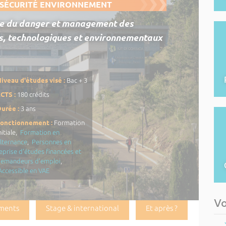
 SÉCURITÉ ENVIRONNEMENT
ce du danger et management des
s, technologiques et environnementaux
iveau d'études visé :
Bac + 3
CTS :
180 crédits
urée :
3 ans
Fonctionnement :
Formation
nitiale,
Formation en
lternance
,
Personnes en
eprise d'études financées et
demandeurs d'emploi
,
Accessible en VAE
Vo
ments
Stage & international
Et après ?