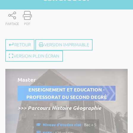
PARTAGE
PDF
RETOUR
VERSION IMPRIMABLE
VERSION PLEIN ÉCRAN
Master
ENSEIGNEMENT ET EDUCATION -
PROFESSORAT DU SECOND DEGRÉ
>>> Parcours Histoire Géographie
Niveau d'études visé :
Bac + 5
ECTS :
120 crédits