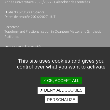
Année universitaire 2026/2027 - Calendrier des rentrées
Etudiants & futurs étudiants
Dates de rentrée 2026/2027 | IUT
Recherche
Topology and Fractionalisation in Quantum Matter and Synthetic
Platforms
Fundazione di l'Università
Résidence Ange Tomasi "Lagune and Zeste" avec la photographe
Diane Moulenc
This site uses cookies and gives you
control over what you want to activate
ACTUS ET CALENDRIER ÉVÈNEMENTIEL
OK, ACCEPT ALL
DENY ALL COOKIES
Crédits et mentions légales
PERSONALIZE
Contacts
Plan d'accès
Espace presse
Photothèque
Recrutement
Marchés publics