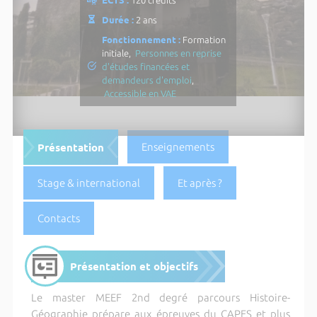
Durée :
2 ans
Fonctionnement :
Formation
initiale,
Personnes en reprise
d'études financées et
demandeurs d'emploi
,
Accessible en VAE
Présentation
Enseignements
Stage & international
Et après ?
Contacts
Présentation et objectifs
Le master MEEF 2nd degré parcours Histoire-
Géographie prépare aux épreuves du CAPES et plus