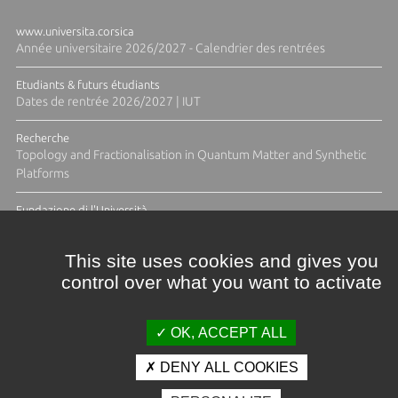
www.universita.corsica
Année universitaire 2026/2027 - Calendrier des rentrées
Etudiants & futurs étudiants
Dates de rentrée 2026/2027 | IUT
Recherche
Topology and Fractionalisation in Quantum Matter and Synthetic
Platforms
Fundazione di l'Università
Résidence Ange Tomasi "Lagune and Zeste" avec la photographe
Diane Moulenc
This site uses cookies and gives you
control over what you want to activate
ACTUS ET CALENDRIER ÉVÈNEMENTIEL
OK, ACCEPT ALL
DENY ALL COOKIES
Crédits et mentions légales