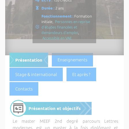
Durée :
2 ans
Fonctionnement :
Formation
initiale,
Personnes en reprise
d'études financées et
demandeurs d'emploi
,
Accessible en VAE
Présentation
Enseignements
Stage & international
Et après ?
Contacts
Présentation et objectifs
Le master MEEF 2nd degré parcours Lettres
modernes, est un master à la fois diplômant et