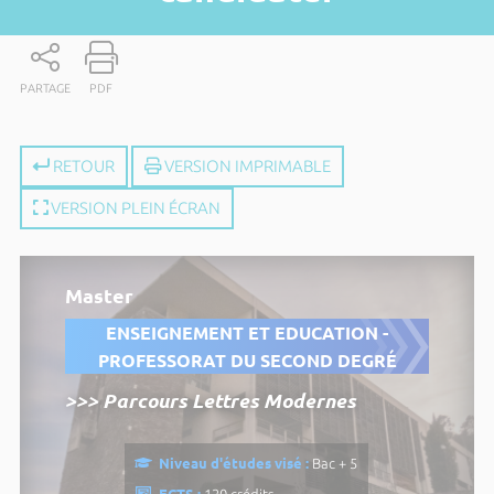
PARTAGE
PDF
RETOUR
VERSION IMPRIMABLE
VERSION PLEIN ÉCRAN
Master
ENSEIGNEMENT ET EDUCATION -
PROFESSORAT DU SECOND DEGRÉ
>>> Parcours Lettres Modernes
Niveau d'études visé :
Bac + 5
ECTS :
120 crédits