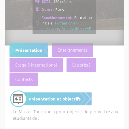
ECTS :
120 crédits
Durée :
2 ans
Fonctionnement :
Formation
initiale,
Formation en
alternance
,
Accessible en VAE
Présentation
Enseignements
Stage & international
Et après ?
Contacts
Présentation et objectifs
Le Master Tourisme a pour objectif de permettre aux
étudiants de :