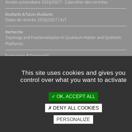
Année universitaire 2026/2027 - Calendrier des rentrées
Etudiants & futurs étudiants
Dates de rentrée 2026/2027 | IUT
Recherche
Topology and Fractionalisation in Quantum Matter and Synthetic
Platforms
Fundazione di l'Università
Résidence Ange Tomasi "Lagune and Zeste" avec la photographe
Diane Moulenc
This site uses cookies and gives you
control over what you want to activate
ACTUS ET CALENDRIER ÉVÈNEMENTIEL
OK, ACCEPT ALL
DENY ALL COOKIES
Crédits et mentions légales
PERSONALIZE
Contacts
Plan d'accès
Espace presse
Photothèque
Recrutement
Marchés publics