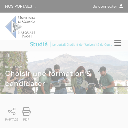
NOS PORTAILS :
Se connecter
Studià |
Le portail étudiant de l'Université de Corse
ORIENTATION
|
Choisir une formation &
candidater
PARTAGE
PDF