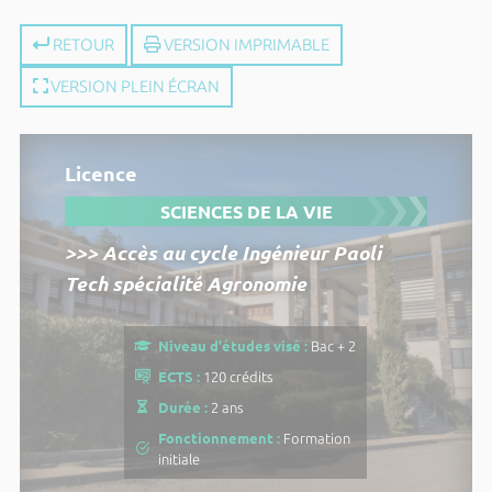
RETOUR
VERSION IMPRIMABLE
VERSION PLEIN ÉCRAN
Licence
SCIENCES DE LA VIE
>>> Accès au cycle Ingénieur Paoli
Tech spécialité Agronomie
Niveau d'études visé :
Bac + 2
ECTS :
120 crédits
Durée :
2 ans
Fonctionnement :
Formation
initiale