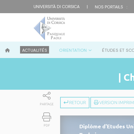
UNIVERSITÀ DI CORSICA
|
NOS PORTAILS :
ACTUALITÉS
ORIENTATION
ÉTUDES ET SC
| C
RETOUR
VERSION IMPRI
PARTAGE
Diplôme d'Etudes Uni
PDF