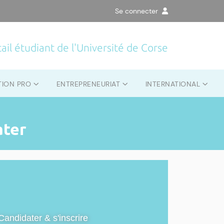
Se connecter
ail étudiant de l'Université de Corse
TION PRO
ENTREPRENEURIAT
INTERNATIONAL
ater
Candidater & s'inscrire