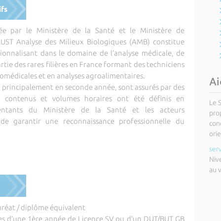
ifs
ée par le Ministère de la Santé et le Ministère de
EUST Analyse des Milieux Biologiques (AMB) constitue
sionnalisant dans le domaine de l’analyse médicale, de
rtie des rares filières en France formant des techniciens
biomédicales et en analyses agroalimentaires.
Ai
 principalement en seconde année, sont assurés par des
es contenus et volumes horaires ont été définis en
Le 
sentants du Ministère de la Santé et les acteurs
pro
n de garantir une reconnaissance professionnelle du
cond
orie
ser
Niv
au 
uréat / diplôme équivalent
ires d’une 1ère année de Licence SV ou d’un DUT/BUT GB