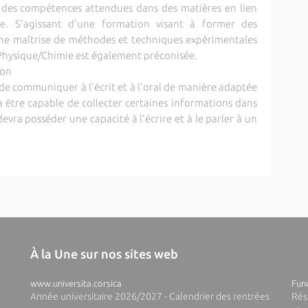
e des compétences attendues dans des matières en lien
ée. S'agissant d'une formation visant à former des
nne maîtrise de méthodes et techniques expérimentales
a Physique/Chimie est également préconisée.
ion
de communiquer à l'écrit et à l'oral de manière adaptée
a être capable de collecter certaines informations dans
devra posséder une capacité à l'écrire et à le parler à un
À la Une sur nos sites web
www.universita.corsica
Fund
Année universitaire 2026/2027 - Calendrier des rentrées
Rés