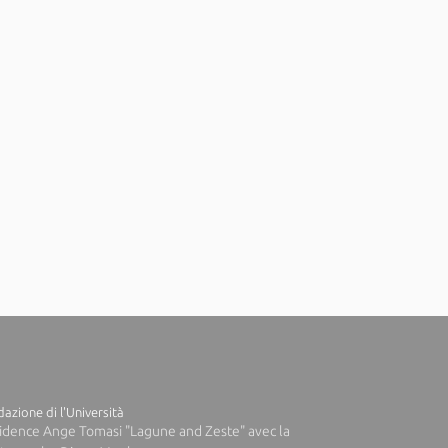
azione di l'Università
idence Ange Tomasi "Lagune and Zeste" avec la