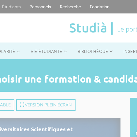
Étudiants
Personnels
Recherche
Fondation
Studià |
Le port
OLARITÉ
VIE ÉTUDIANTE
BIBLIOTHÈQUE
INSER
hoisir une formation & candid
MABLE
VERSION PLEIN ÉCRAN
versitaires Scientifiques et