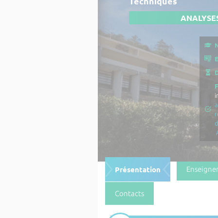
Techniques
ANALYSES
N
E
D
i
a
r
Présentation
Enseigne
Contacts