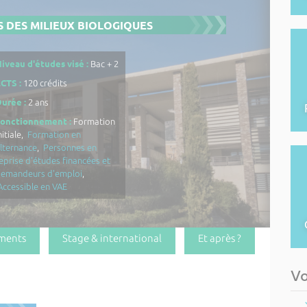
 DES MILIEUX BIOLOGIQUES
iveau d'études visé :
Bac + 2
CTS :
120 crédits
urée :
2 ans
Fonctionnement :
Formation
nitiale,
Formation en
lternance
,
Personnes en
eprise d'études financées et
demandeurs d'emploi
,
Accessible en VAE
ments
Stage & international
Et après ?
Vo