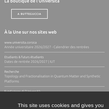
La boutique de l'Università
A BUTTEGUCCIA
À la Une sur nos sites web
www.universita.corsica
Année universitaire 2026/2027 - Calendrier des rentrées
Etudiants & futurs étudiants
Dates de rentrée 2026/2027 | IUT
Recherche
Topology and Fractionalisation in Quantum Matter and Synthetic
Platforms
Fundazione di l'Università
Résidence Ange Tomasi "Lagune and Zeste" avec la photographe
Diane Moulenc
This site uses cookies and gives you