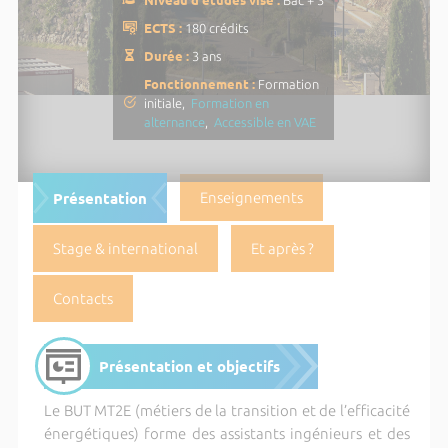
ECTS :
180 crédits
Durée :
3 ans
Fonctionnement :
Formation
initiale,
Formation en
alternance
,
Accessible en VAE
Présentation
Enseignements
Stage & international
Et après ?
Contacts
Présentation et objectifs
Le BUT MT2E (métiers de la transition et de l’efficacité
énergétiques) forme des assistants ingénieurs et des