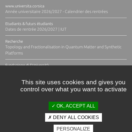
www.universita.corsica
Année universitaire 2026/2027 - Calendrier des rentrées
Etudiants & futurs étudiants
Dates de rentrée 2026/2027 | IUT
Recherche
Topology and Fractionalisation in Quantum Matter and Synthetic
Platforms
Fundazione di l'Università
Résidence Ange Tomasi "Lagune and Zeste" avec la photographe
Diane Moulenc
This site uses cookies and gives you
control over what you want to activate
ACTUS ET CALENDRIER ÉVÈNEMENTIEL
OK, ACCEPT ALL
DENY ALL COOKIES
Crédits et mentions légales
PERSONALIZE
Contacts
Plan d'accès
Espace presse
Photothèque