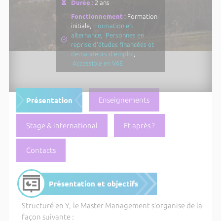
Durée :
2 ans
Fonctionnement :
Formation
initiale,
Formation en
alternance
,
Personnes en
reprise d'études financées et
demandeurs d'emploi
,
Accessible en VAE
Présentation
Enseignements
Stage & international
Et après ?
Contacts
Présentation et objectifs
Structuré en Y, le Master Management s’organise de la
façon suivante :