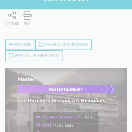
PARTAGE
PDF
RETOUR
VERSION IMPRIMABLE
VERSION PLEIN ÉCRAN
Master
MANAGEMENT
>>> Parcours Ressources Humaines
Niveau d'études visé :
Bac + 5
ECTS :
120 crédits