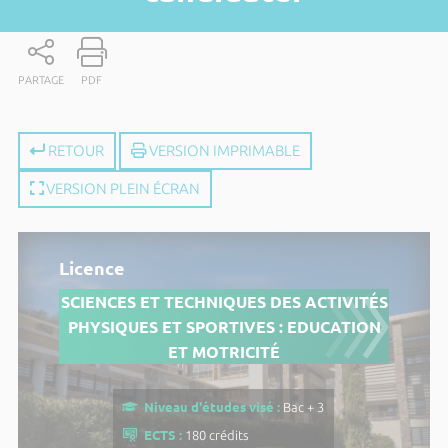
PARTAGE
PDF
RETOUR
VERSION IMPRIMABLE
VERSION PLEIN ÉCRAN
Licence
SCIENCES ET TECHNIQUES DES ACTIVITÉS
PHYSIQUES ET SPORTIVES : EDUCATION
ET MOTRICITÉ
Niveau d'études visé :
Bac + 3
ECTS :
180 crédits