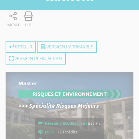
PARTAGE
PDF
RETOUR
VERSION IMPRIMABLE
VERSION PLEIN ÉCRAN
Master
RISQUES ET ENVIRONNEMENT
>>> Spécialité Risques Majeurs
Niveau d'études visé :
Bac + 5
ECTS :
120 crédits