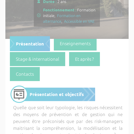
Durée :
2 ans
Fonctionnement :
Formation
initiale,
Formation en
alternance
,
Accessible en VAE
Présentation
Enseignements
Stage & international
Et après ?
Contacts
Présentation et objectifs
Quelle que soit leur typologie, les risques nécessitent
des moyens de prévention et de gestion qui ne
peuvent être préconisés que par des risk-managers
maitrisant la compréhension, la modélisation et la