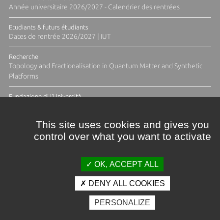
Année universitaire 2026/2027 - Calendrier des rentrées
Etudiants & futurs étudiants
Dates de rentrée 2026/2027 | IUT
Recherche
Topology and Fractionalisation in Quantum Matter and Synthetic
Platforms
Fundazione di l'Università
Résidence Ange Tomasi "Lagune and Zeste" avec la photographe
Diane Moulenc
This site uses cookies and gives you
control over what you want to activate
ACTUS ET CALENDRIER ÉVÈNEMENTIEL
OK, ACCEPT ALL
DENY ALL COOKIES
Crédits et mentions légales
PERSONALIZE
Contacts
Plan d'accès
Espace presse
Photothèque
Recrutement
Marchés publics