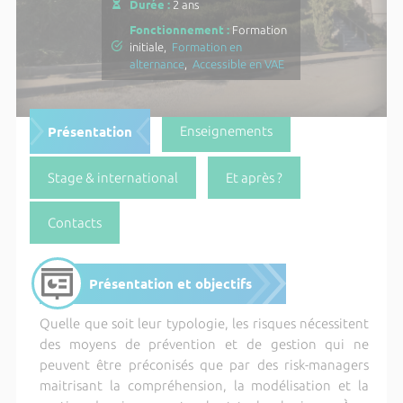
Durée :
2 ans
Fonctionnement :
Formation
initiale,
Formation en
alternance
,
Accessible en VAE
Présentation
Enseignements
Stage & international
Et après ?
Contacts
Présentation et objectifs
Quelle que soit leur typologie, les risques nécessitent
des moyens de prévention et de gestion qui ne
peuvent être préconisés que par des risk-managers
maitrisant la compréhension, la modélisation et la