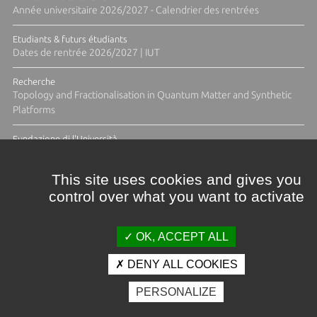
Année universitaire 2026/2027 - Calendrier des rentrées
Etudiants & futurs étudiants
Dates de rentrée 2026/2027 | IUT
Recherche
Topology and Fractionalisation in Quantum Matter and Synthetic
Platforms
Fundazione di l'Università
Résidence Ange Tomasi "Lagune and Zeste" avec la photographe
Diane Moulenc
This site uses cookies and gives you
control over what you want to activate
ACTUS ET CALENDRIER ÉVÈNEMENTIEL
OK, ACCEPT ALL
DENY ALL COOKIES
Crédits et mentions légales
PERSONALIZE
Contacts
Plan d'accès
Espace presse
Photothèque
Recrutement
Marchés publics