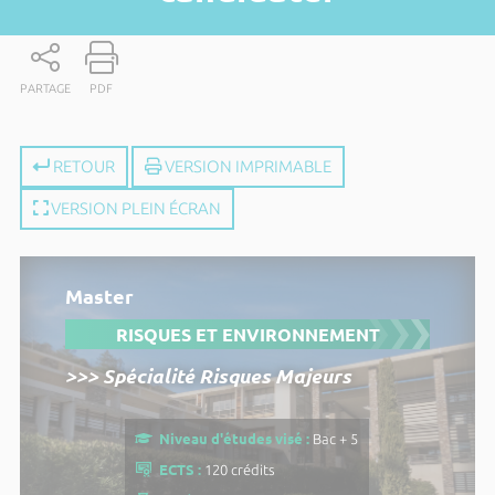
PARTAGE
PDF
RETOUR
VERSION IMPRIMABLE
VERSION PLEIN ÉCRAN
Master
RISQUES ET ENVIRONNEMENT
>>> Spécialité Risques Majeurs
Niveau d'études visé :
Bac + 5
ECTS :
120 crédits