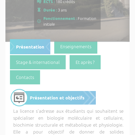
ECTS :
180 crédits
Durée :
3 ans
Fonctionnement :
Formation
initiale
Présentation
Enseignements
Stage & international
Et après ?
Contacts
Présentation et objectifs
La licence s'adresse aux étudiants qui souhaitent se
spécialiser en biologie moléculaire et cellulaire,
biochimie structurale et métabolique et physiologie.
Elle a pour objectif de donner de solides