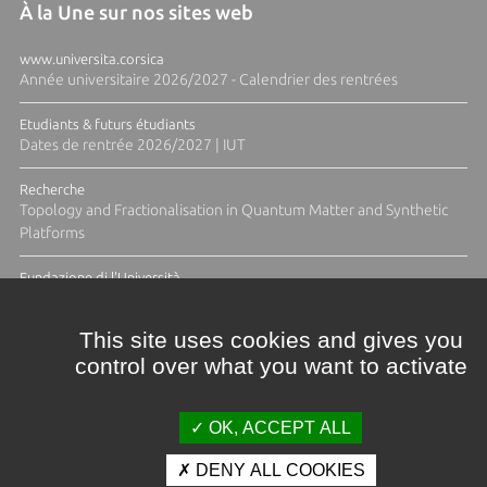
À la Une sur nos sites web
www.universita.corsica
Année universitaire 2026/2027 - Calendrier des rentrées
Etudiants & futurs étudiants
Dates de rentrée 2026/2027 | IUT
Recherche
Topology and Fractionalisation in Quantum Matter and Synthetic
Platforms
Fundazione di l'Università
Résidence Ange Tomasi "Lagune and Zeste" avec la photographe
Diane Moulenc
This site uses cookies and gives you
control over what you want to activate
ACTUS ET CALENDRIER ÉVÈNEMENTIEL
OK, ACCEPT ALL
DENY ALL COOKIES