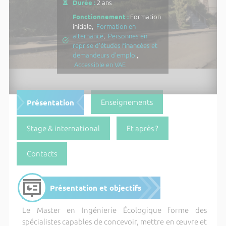
Durée :
2 ans
Fonctionnement :
Formation
initiale,
Formation en
alternance
,
Personnes en
reprise d'études financées et
demandeurs d'emploi
,
Accessible en VAE
Présentation
Enseignements
Stage & international
Et après ?
Contacts
Présentation et objectifs
Le Master en Ingénierie Écologique forme des
spécialistes capables de concevoir, mettre en œuvre et