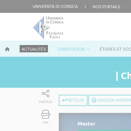
UNIVERSITÀ DI CORSICA
|
NOS PORTAILS :
ACTUALITÉS
ORIENTATION
ÉTUDES ET SC
| C
RETOUR
VERSION IMPRI
PARTAGE
Master
PDF