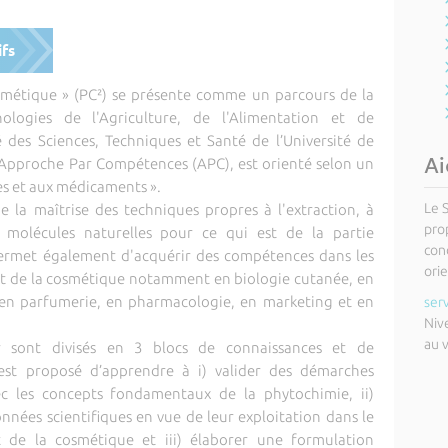
ifs
métique » (PC²) se présente comme un parcours de la
logies de l'Agriculture, de l'Alimentation et de
 des Sciences, Techniques et Santé de l’Université de
Ai
 Approche Par Compétences (APC), est orienté selon un
es et aux médicaments ».
Le 
 de la maîtrise des techniques propres à l'extraction, à
pro
s molécules naturelles pour ce qui est de la partie
cond
ermet également d'acquérir des compétences dans les
orie
t de la cosmétique notamment en biologie cutanée, en
 en parfumerie, en pharmacologie, en marketing et en
ser
Niv
au 
 sont divisés en 3 blocs de connaissances et de
est proposé d’apprendre à i) valider des démarches
ec les concepts fondamentaux de la phytochimie, ii)
onnées scientifiques en vue de leur exploitation dans le
 de la cosmétique et iii) élaborer une formulation