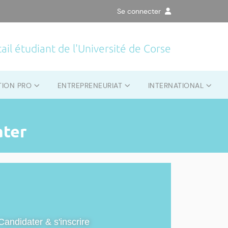
Se connecter
ail étudiant de l'Université de Corse
TION PRO
ENTREPRENEURIAT
INTERNATIONAL
ater
Candidater & s'inscrire