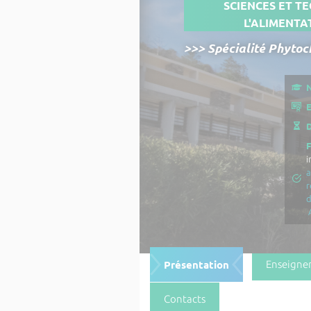
SCIENCES ET T
L'ALIMENTA
>>> Spécialité Phytoc
N
E
D
i
a
r
Présentation
Enseigne
Contacts