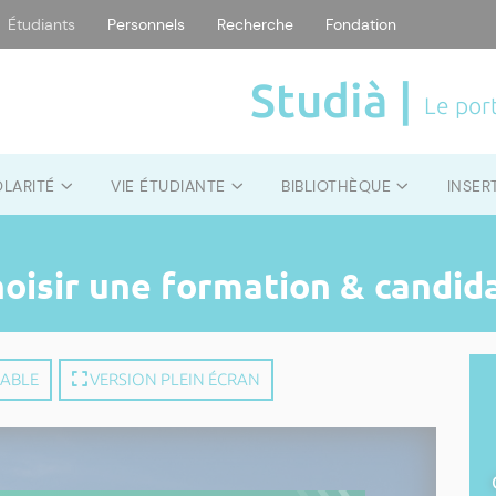
Étudiants
Personnels
Recherche
Fondation
Studià |
Le port
OLARITÉ
VIE ÉTUDIANTE
BIBLIOTHÈQUE
INSER
hoisir une formation & candid
MABLE
VERSION PLEIN ÉCRAN