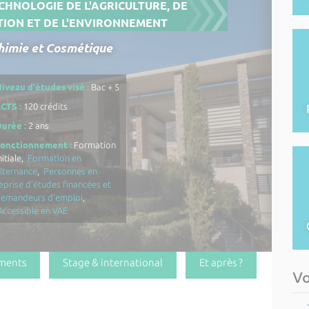
ECHNOLOGIE DE L'AGRICULTURE, DE
TION ET DE L'ENVIRONNEMENT
himie et Cosmétique
iveau d'études visé :
Bac + 5
CTS :
120 crédits
urée :
2 ans
Fonctionnement :
Formation
nitiale,
Formation en
lternance
,
Personnes en
eprise d'études financées et
demandeurs d'emploi
,
Accessible en VAE
ments
Stage & international
Et après ?
Vo