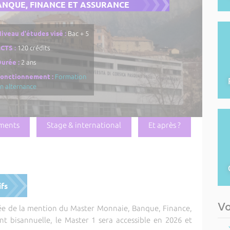
ANQUE, FINANCE ET ASSURANCE
iveau d'études visé :
Bac + 5
CTS :
120 crédits
urée :
2 ans
Fonctionnement :
Formation
n alternance
ments
Stage & international
Et après ?
ifs
Vo
née de la mention du Master Monnaie, Banque, Finance,
t bisannuelle, le Master 1 sera accessible en 2026 et