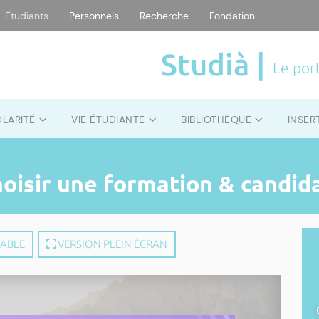
Étudiants
Personnels
Recherche
Fondation
Studià |
Le port
OLARITÉ
VIE ÉTUDIANTE
BIBLIOTHÈQUE
INSER
hoisir une formation & candid
MABLE
VERSION PLEIN ÉCRAN