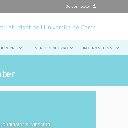
Se connecter
ail étudiant de l'Université de Corse
TION PRO
ENTREPRENEURIAT
INTERNATIONAL
ater
Candidater & s'inscrire