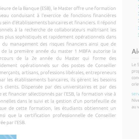
rieure de la Banque (ESB), le Master offre une formation
veau conduisant à l’exercice de fonctions financières
sein d’établissements bancaires et financiers. Il répond
onnels à la recherche de collaborateurs maîtrisant les
les plus sophistiqués et rapidement opérationnels dans
t du management des risques financiers ainsi que de
Ai
ion de la première année du master 1 MBFA autorise la
arcours de la 2e année du Master qui forme des
Le 
idement opérationnels sur des postes de Conseiller
pro
merçants, artisans, professions libérales, entrepreneurs
cond
ar les établissements bancaires, ils gèrent les besoins
orie
rs clients. Dispensée par des universitaires et par des
et financier sélectionnés par l’ESB, la formation vise à
ser
Niv
nelles dans le suivi et la gestion d’un portefeuille de
au 
issue de cette formation, les étudiants obtiennent un
si que la certification professionnelle de Conseiller
ée par l’ESB.