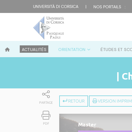
UNIVERSITÀ DI CORSICA
|
NOS PORTAILS :
ACTUALITÉS
ORIENTATION
ÉTUDES ET SC
| C
RETOUR
VERSION IMPRI
PARTAGE
Master
PDF