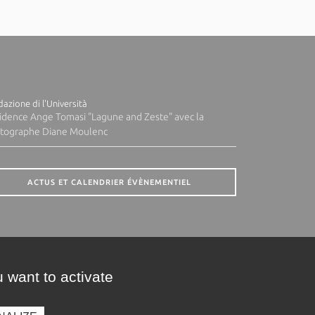
azione di l'Università
idence Ange Tomasi "Lagune and Zeste" avec la
tographe Diane Moulenc
ACTUS ET CALENDRIER ÉVÈNEMENTIEL
 want to activate