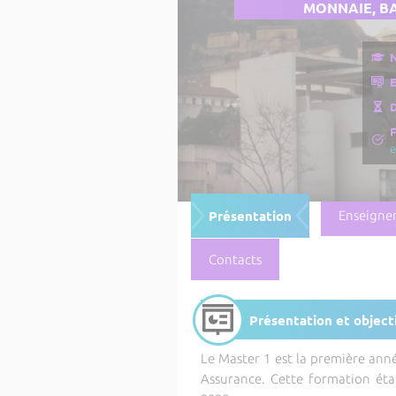
MONNAIE, B
N
E
D
e
Présentation
Enseigne
Contacts
Présentation et object
Le Master 1 est la première an
Assurance. Cette formation étan