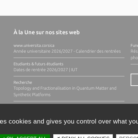
À la Une sur nos sites web
www.universita.corsica
Fund
Année universitaire 2026/2027 - Calendrier des rentrées
Rés
pho
Etudiants & futurs étudiants
Dates de rentrée 2026/2027 | IUT
Recherche
Topology and Fractionalisation in Quantum Matter and
Synthetic Platforms
ses cookies and gives you control over what you