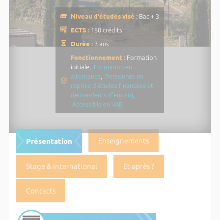
Niveau d'études visé :
Bac + 3
ECTS :
180 crédits
Durée :
3 ans
Fonctionnement :
Formation
initiale,
Formation en
alternance
,
Personnes en
reprise d'études financées et
demandeurs d'emploi
,
Accessible en VAE
Présentation
Enseignements
Stage & international
Et après ?
Contacts