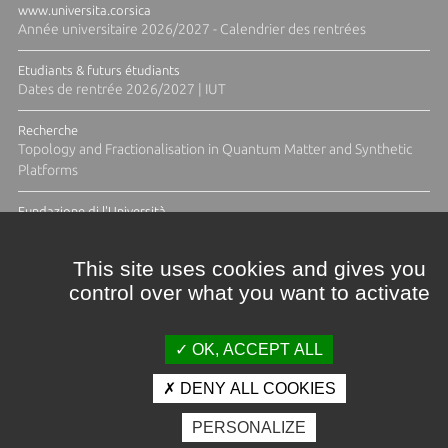
www.universita.corsica
Année universitaire 2026/2027 - Calendrier des rentrées
Etudiants & futurs étudiants
Dates de rentrée 2026/2027 | IUT
Recherche
Topology and Fractionalisation in Quantum Matter and Synthetic
Platforms
Fundazione di l'Università
Résidence Ange Tomasi "Lagune and Zeste" avec la photographe
Diane Moulenc
This site uses cookies and gives you
control over what you want to activate
ACTUS ET CALENDRIER ÉVÈNEMENTIEL
OK, ACCEPT ALL
DENY ALL COOKIES
Crédits et mentions légales
PERSONALIZE
Contacts
Plan d'accès
Espace presse
Photothèque