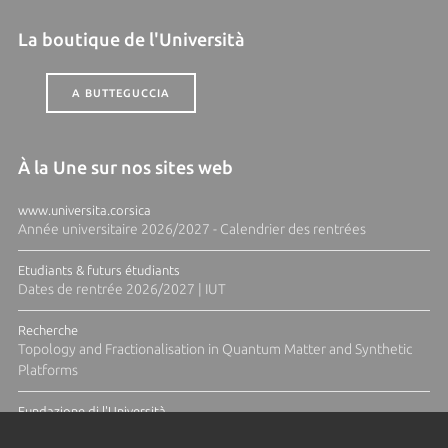
La boutique de l'Università
A BUTTEGUCCIA
À la Une sur nos sites web
www.universita.corsica
Année universitaire 2026/2027 - Calendrier des rentrées
Etudiants & futurs étudiants
Dates de rentrée 2026/2027 | IUT
Recherche
Topology and Fractionalisation in Quantum Matter and Synthetic
Platforms
Fundazione di l'Università
Résidence Ange Tomasi "Lagune and Zeste" avec la photographe