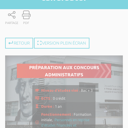
PARTAGE
PDF
RETOUR
VERSION PLEIN ÉCRAN
PRÉPARATION AUX CONCOURS
ADMINISTRATIFS
Niveau d'études visé :
Bac + 3
ECTS :
0 crédit
Durée :
1 an
Fonctionnement :
Formation
initiale,
Personnes en reprise
d'études financées et