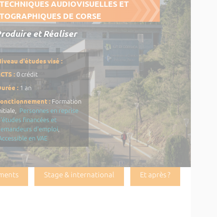
 TECHNIQUES AUDIOVISUELLES ET
TOGRAPHIQUES DE CORSE
Produire et Réaliser
iveau d'études visé :
CTS :
0 crédit
urée :
1 an
Fonctionnement :
Formation
nitiale,
Personnes en reprise
'études financées et
demandeurs d'emploi
,
Accessible en VAE
ments
Stage & international
Et après ?