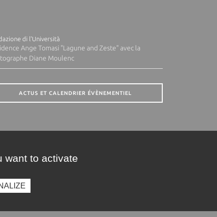
azione di l'Università
idence Ange Tomasi "Lagune and Zeste" avec la
tographe Diane Moulenc
ACTUS ET CALENDRIER ÉVÈNEMENTIEL
 want to activate
NALIZE
presse
Photothèque
Recrutement
Marchés publics
SE CONNECTER