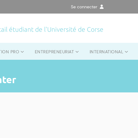
Se connecter
ail étudiant de l'Université de Corse
TION PRO
ENTREPRENEURIAT
INTERNATIONAL
ater