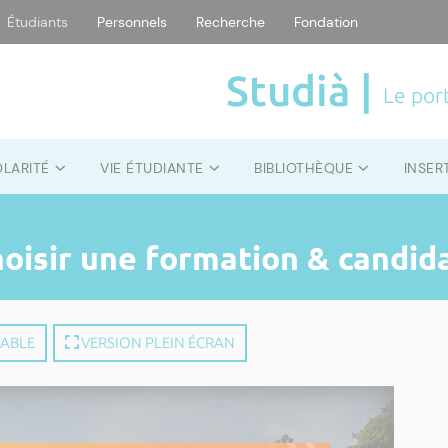
Étudiants
Personnels
Recherche
Fondation
Studià |
Le port
OLARITÉ
VIE ÉTUDIANTE
BIBLIOTHÈQUE
INSER
hoisir une formation & candid
MABLE
VERSION PLEIN ÉCRAN