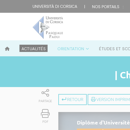
UNIVERSITÀ DI CORSICA
|
NOS PORTAILS :
ACTUALITÉS
ORIENTATION
ÉTUDES ET SC
| C
RETOUR
VERSION IMPRI
PARTAGE
Diplôme d'Université
PDF