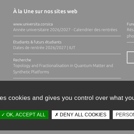
À la Une sur nos sites web
www.universita.corsica
Fund
Année universitaire 2026/2027 - Calendrier des rentrées
Rés
pho
Etudiants & futurs étudiants
Dates de rentrée 2026/2027 | IUT
Recherche
Topology and Fractionalisation in Quantum Matter and
Synthetic Platforms
ses cookies and gives you control over what you
OK, ACCEPT ALL
DENY ALL COOKIES
PERSO
Contacts
Plan d'accès
Espace 