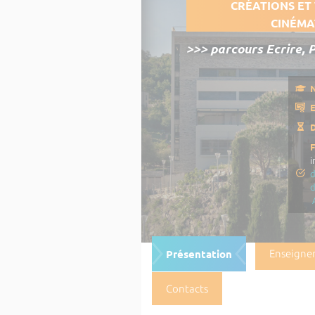
CRÉATIONS ET
CINÉMA
>>> parcours Ecrire, 
N
E
D
i
d
Présentation
Enseigne
Contacts