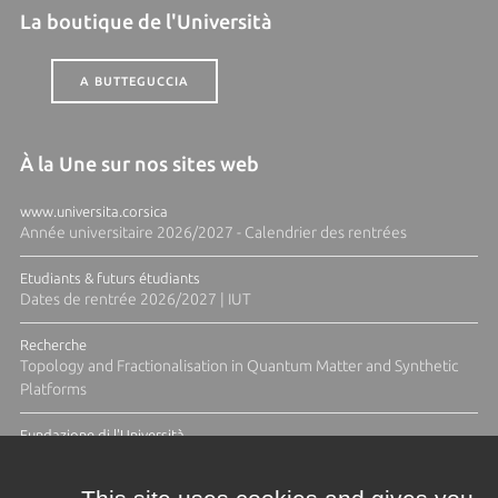
La boutique de l'Università
A BUTTEGUCCIA
À la Une sur nos sites web
www.universita.corsica
Année universitaire 2026/2027 - Calendrier des rentrées
Etudiants & futurs étudiants
Dates de rentrée 2026/2027 | IUT
Recherche
Topology and Fractionalisation in Quantum Matter and Synthetic
Platforms
Fundazione di l'Università
Résidence Ange Tomasi "Lagune and Zeste" avec la photographe
Diane Moulenc