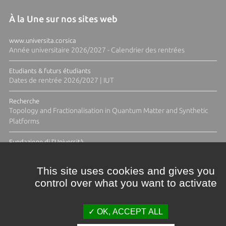
À la Une sur nos sites web
www.universita.corsica
Année universitaire 2026/2027 - Calendrier des rentrées
Etudiants & futurs étudiants
Dates de rentrée 2026/2027 | IUT
Recherche
Topology and Fractionalisation in Quantum Matter and Synthetic
Platforms
Fundazione di l'Università
Résidence Ange Tomasi "Lagune and Zeste" avec la photographe
Diane Moulenc
This site uses cookies and gives you
control over what you want to activate
ACTUS ET CALENDRIER ÉVÈNEMENTIEL
OK, ACCEPT ALL