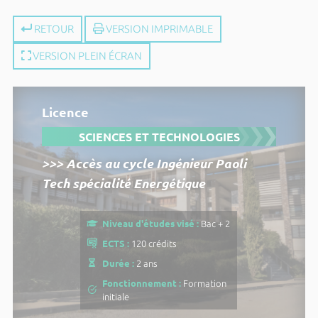
RETOUR
VERSION IMPRIMABLE
VERSION PLEIN ÉCRAN
Licence
SCIENCES ET TECHNOLOGIES
>>> Accès au cycle Ingénieur Paoli
Tech spécialité Energétique
Niveau d'études visé :
Bac + 2
ECTS :
120 crédits
Durée :
2 ans
Fonctionnement :
Formation
initiale