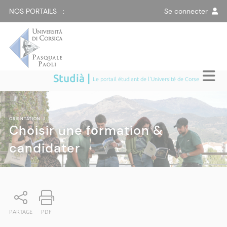
NOS PORTAILS :
Se connecter
Studià |
Le portail étudiant de l'Université de Corse
ORIENTATION
|
Choisir une formation &
candidater
PARTAGE
PDF