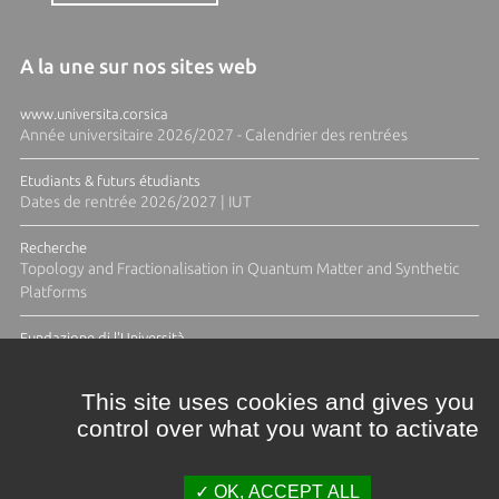
A la une sur nos sites web
www.universita.corsica
Année universitaire 2026/2027 - Calendrier des rentrées
Etudiants & futurs étudiants
Dates de rentrée 2026/2027 | IUT
Recherche
Topology and Fractionalisation in Quantum Matter and Synthetic
Platforms
Fundazione di l'Università
Résidence Ange Tomasi "Lagune and Zeste" avec la photographe
Diane Moulenc
This site uses cookies and gives you
control over what you want to activate
TOUTES LES ACTUS
OK, ACCEPT ALL