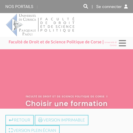
NOS PORTAILS :
| Se connecter
Faculté de Droit et de Science Politique de Corse |
Università di
Corsica
FACULTÉ DE DROIT ET DE SCIENCE POLITIQUE DE CORSE
|
Choisir une formation
RETOUR
VERSION IMPRIMABLE
VERSION PLEIN ÉCRAN