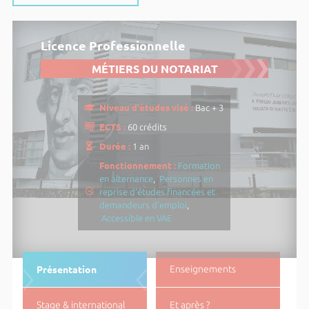
Licence Professionnelle
MÉTIERS DU NOTARIAT
Niveau d'études visé :
Bac + 3
ECTS :
60 crédits
Durée :
1 an
Fonctionnement :
Formation
en alternance
,
Personnes en
reprise d'études financées et
demandeurs d'emploi
,
Accessible en VAE
Présentation
Enseignements
Stage & international
Et après ?