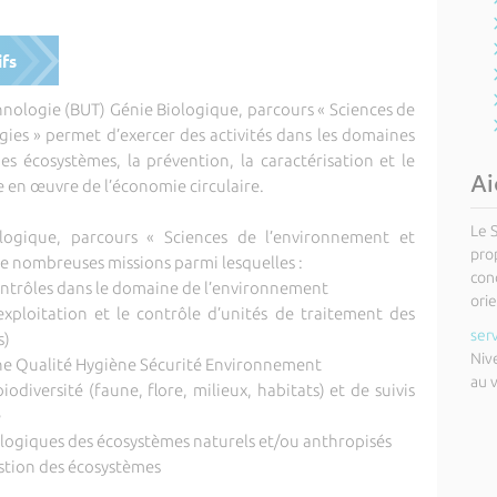
ifs
hnologie (BUT) Génie Biologique, parcours « Sciences de
ies » permet d’exercer des activités dans les domaines
es écosystèmes, la prévention, la caractérisation et le
Ai
e en œuvre de l’économie circulaire.
Le 
logique, parcours « Sciences de l’environnement et
pro
e nombreuses missions parmi lesquelles :
cond
 contrôles dans le domaine de l’environnement
orie
l’exploitation et le contrôle d’unités de traitement des
ser
s)
Niv
he Qualité Hygiène Sécurité Environnement
au 
biodiversité (faune, flore, milieux, habitats) et de suivis
e
cologiques des écosystèmes naturels et/ou anthropisés
estion des écosystèmes