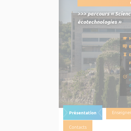
>>> parcours « Scienc
écotechnologies »
N
E
D
i
a
r
Présentation
Enseigne
Contacts