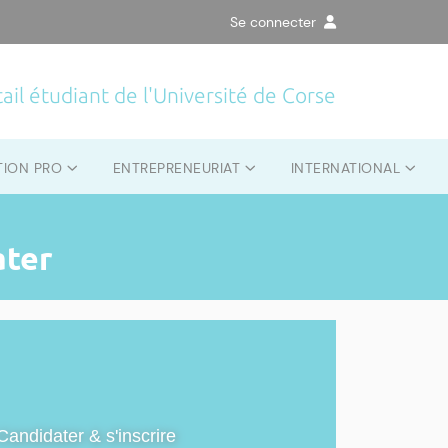
Se connecter
ail étudiant de l'Université de Corse
TION PRO
ENTREPRENEURIAT
INTERNATIONAL
ater
Candidater & s'inscrire