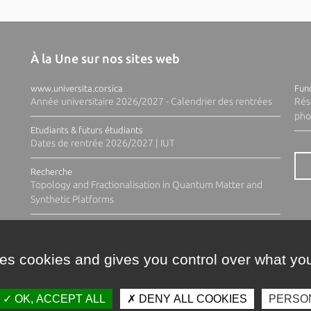
À la Une sur nos sites web
www.universita.corsica
Fund
Année universitaire 2026/2027 - Calendrier des rentrées
Rés
pho
Etudiants & futurs étudiants
Dates de rentrée 2026/2027 | IUT
Recherche
Topology and Fractionalisation in Quantum Matter and
Synthetic Platforms
ses cookies and gives you control over what you
OK, ACCEPT ALL
DENY ALL COOKIES
PERSO