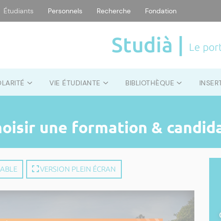
Étudiants
Personnels
Recherche
Fondation
Studià |
Le port
OLARITÉ
VIE ÉTUDIANTE
BIBLIOTHÈQUE
INSER
hoisir une formation & candid
MABLE
VERSION PLEIN ÉCRAN