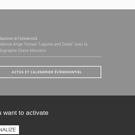
azione di l'Università
idence Ange Tomasi "Lagune and Zeste" avec la
tographe Diane Moulenc
ACTUS ET CALENDRIER ÉVÈNEMENTIEL
 want to activate
NALIZE