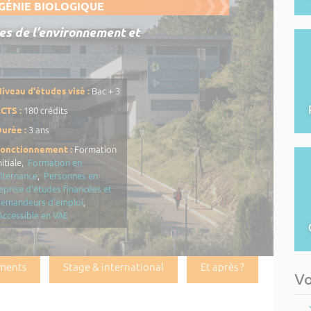
GÉNIE BIOLOGIQUE
es de l’environnement et
iveau d'études visé :
Bac + 3
CTS :
180 crédits
urée :
3 ans
Fonctionnement :
Formation
nitiale,
Formation en
lternance
,
Personnes en
eprise d'études financées et
demandeurs d'emploi
,
Accessible en VAE
ments
Stage & international
Et après ?
Vo