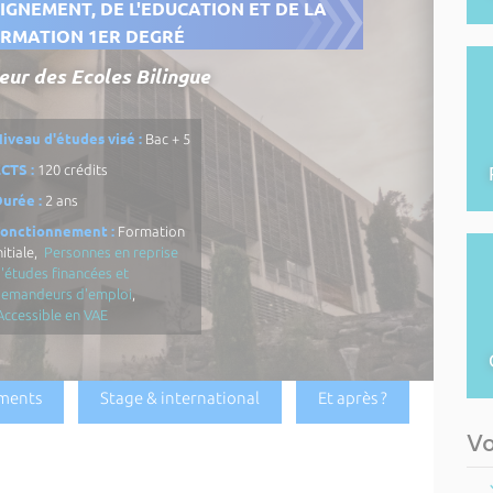
EIGNEMENT, DE L'EDUCATION ET DE LA
RMATION 1ER DEGRÉ
ur des Ecoles Bilingue
iveau d'études visé :
Bac + 5
CTS :
120 crédits
urée :
2 ans
Fonctionnement :
Formation
nitiale,
Personnes en reprise
'études financées et
demandeurs d'emploi
,
Accessible en VAE
ments
Stage & international
Et après ?
Vo