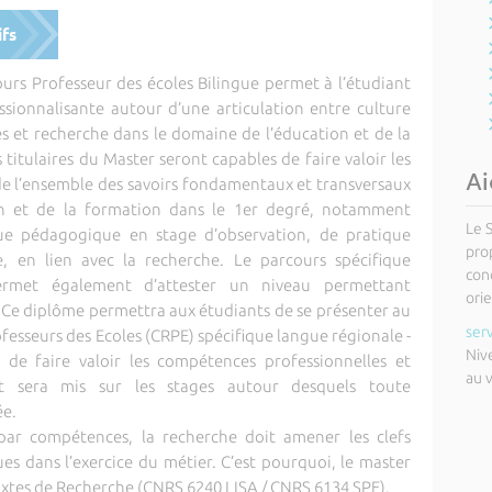
ifs
rs Professeur des écoles Bilingue permet à l’étudiant
sionnalisante autour d’une articulation entre culture
et recherche dans le domaine de l’éducation et de la
titulaires du Master seront capables de faire valoir les
Ai
 de l’ensemble des savoirs fondamentaux et transversaux
on et de la formation dans le 1er degré, notamment
Le 
ique pédagogique en stage d’observation, de pratique
pro
, en lien avec la recherche. Le parcours spécifique
cond
rmet également d’attester un niveau permettant
orie
 Ce diplôme permettra aux étudiants de se présenter au
ser
esseurs des Ecoles (CRPE) spécifique langue régionale -
Niv
de faire valoir les compétences professionnelles et
au 
cent sera mis sur les stages autour desquels toute
ée.
ar compétences, la recherche doit amener les clefs
es dans l’exercice du métier. C’est pourquoi, le master
ixtes de Recherche (CNRS 6240 LISA / CNRS 6134 SPE).