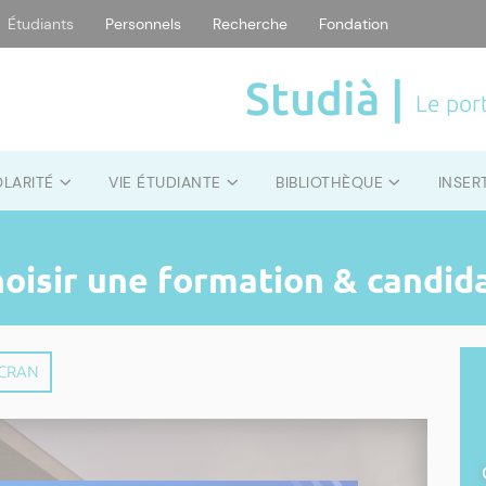
Étudiants
Personnels
Recherche
Fondation
Studià |
Le port
OLARITÉ
VIE ÉTUDIANTE
BIBLIOTHÈQUE
INSER
hoisir une formation & candid
ÉCRAN