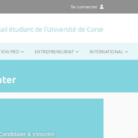
Se connecter
ail étudiant de l'Université de Corse
TION PRO
ENTREPRENEURIAT
INTERNATIONAL
ater
Candidater & s'inscrire