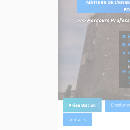
MÉTIERS DE L'ENS
FO
>>> Parcours Professe
N
E
D
i
d
Présentation
Enseigne
Contacts