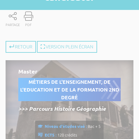
PARTAGE
PDF
RETOUR
VERSION PLEIN ÉCRAN
Master
MÉTIERS DE L'ENSEIGNEMENT, DE
L'EDUCATION ET DE LA FORMATION 2ND
DEGRÉ
>>> Parcours Histoire Géographie
Niveau d'études visé :
Bac + 5
ECTS :
120 crédits