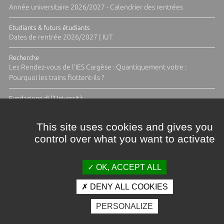
Année universitaire 2026/2027 - Calendrier des rentrées
Etudiants & futurs étudiants
Dates de rentrée 2026/2027 | IUT
Recherche
Les Rendez-vous de l'IES Cargèse : Quantiquement votre :
Pourquoi les trains flottent-ils ?
Fundazione di l'Università
Résidence Ange Tomasi "Lagune and Zeste" avec la photographe
Diane Moulenc
This site uses cookies and gives you
control over what you want to activate
ACTUS ET CALENDRIER ÉVÈNEMENTIEL
OK, ACCEPT ALL
DENY ALL COOKIES
Crédits et mentions légales
PERSONALIZE
Contacts
Plan d'accès
Espace presse
Photothèque
Recrutement
Marchés publics