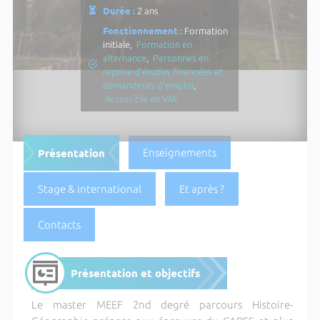
Durée :
2 ans
Fonctionnement :
Formation
initiale,
Formation en
alternance
,
Personnes en
reprise d'études financées et
demandeurs d'emploi
,
Accessible en VAE
Présentation
Enseignements
Stage & international
Et après ?
Contacts
Présentation et objectifs
Le master MEEF 2nd degré parcours Histoire-