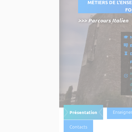
MÉTIERS DE L'ENS
FO
>>> Parcours Italien
N
E
D
i
a
r
Présentation
Enseigne
Contacts