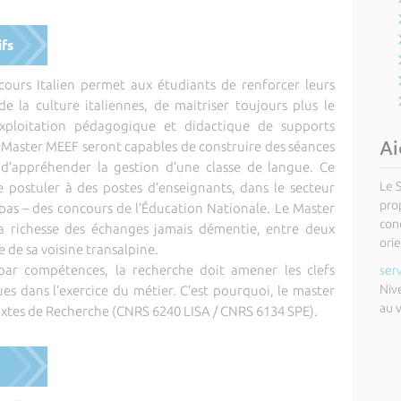
ifs
urs Italien permet aux étudiants de renforcer leurs
e la culture italiennes, de maitriser toujours plus le
exploitation pédagogique et didactique de supports
Ai
n Master MEEF seront capables de construire des séances
d’appréhender la gestion d’une classe de langue. Ce
Le 
 postuler à des postes d’enseignants, dans le secteur
pro
u pas – des concours de l’Éducation Nationale. Le Master
cond
la richesse des échanges jamais démentie, entre deux
orie
le de sa voisine transalpine.
ar compétences, la recherche doit amener les clefs
ser
Niv
es dans l’exercice du métier. C’est pourquoi, le master
au 
ixtes de Recherche (CNRS 6240 LISA / CNRS 6134 SPE).