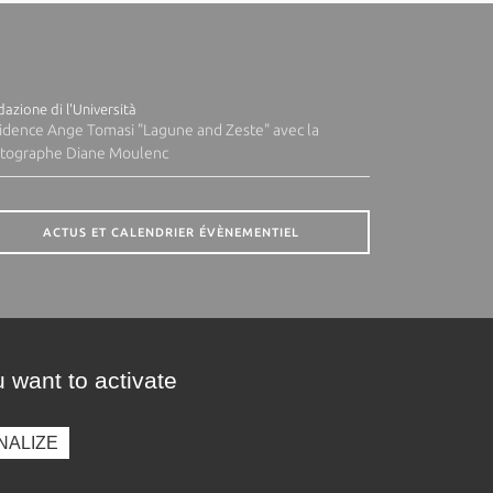
azione di l'Università
idence Ange Tomasi "Lagune and Zeste" avec la
tographe Diane Moulenc
ACTUS ET CALENDRIER ÉVÈNEMENTIEL
 want to activate
NALIZE
presse
Photothèque
Recrutement
Marchés publics
SE CONNECTER