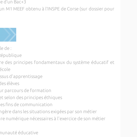
ire d’un Bac+3
d’un M1 MEEF obtenu à l’INSPE de Corse (sur dossier pour
e de :
 République
adre des principes fondamentaux du système éducatif et
'école
cessus d'apprentissage
des élèves
eur parcours de formation
et selon des principes éthiques
 des fins de communication
angère dans les situations exigées par son métier
ture numérique nécessaires à l'exercice de son métier
ommunauté éducative