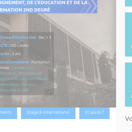
EIGNEMENT, DE L'EDUCATION ET DE LA
RMATION 2ND DEGRÉ
iveau d'études visé :
Bac + 5
CTS :
120 crédits
urée :
2 ans
Fonctionnement :
Formation
nitiale,
Formation en
lternance
,
Personnes en
eprise d'études financées et
demandeurs d'emploi
,
Accessible en VAE
ments
Stage & international
Et après ?
Vo