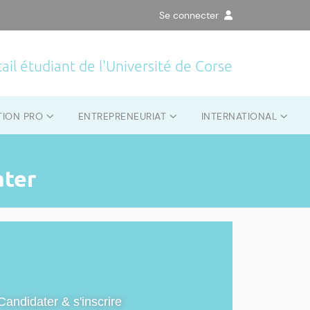
Se connecter
ail étudiant de l'Université de Corse
TION PRO
ENTREPRENEURIAT
INTERNATIONAL
ater
Candidater & s'inscrire