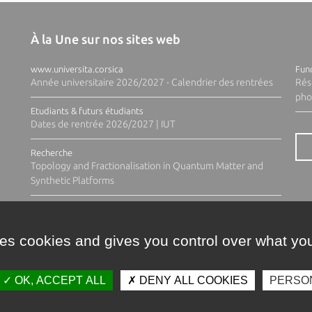
À la Une sur nos sites web
www.universita.corsica
Fund
Année universitaire 2026/2027 - Calendrier des rentrées
Rés
pho
Etudiants & futurs étudiants
Dates de rentrée 2026/2027 | IUT
Recherche
Topology and Fractionalisation in Quantum Matter and
Synthetic Platforms
ses cookies and gives you control over what you
OK, ACCEPT ALL
DENY ALL COOKIES
PERSO
Contacts
Plan d'accès
Espace 