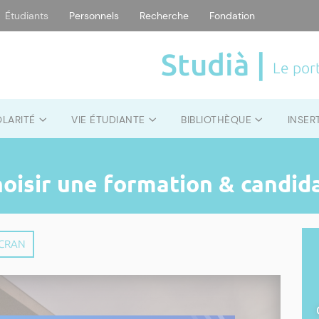
Étudiants
Personnels
Recherche
Fondation
Studià |
Le port
OLARITÉ
VIE ÉTUDIANTE
BIBLIOTHÈQUE
INSER
hoisir une formation & candid
ÉCRAN