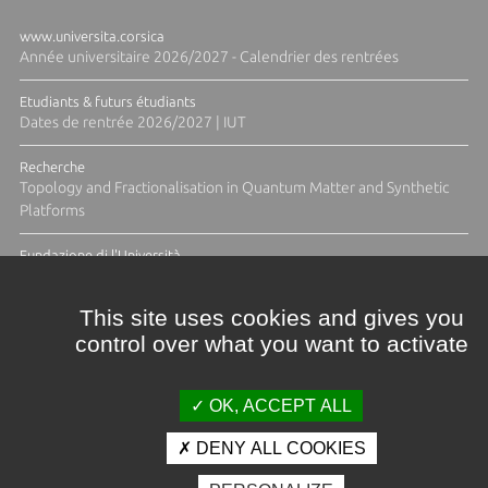
www.universita.corsica
Année universitaire 2026/2027 - Calendrier des rentrées
Etudiants & futurs étudiants
Dates de rentrée 2026/2027 | IUT
Recherche
Topology and Fractionalisation in Quantum Matter and Synthetic
Platforms
Fundazione di l'Università
Résidence Ange Tomasi "Lagune and Zeste" avec la photographe
Diane Moulenc
This site uses cookies and gives you
control over what you want to activate
ACTUS ET CALENDRIER ÉVÈNEMENTIEL
OK, ACCEPT ALL
DENY ALL COOKIES
Crédits et mentions légales