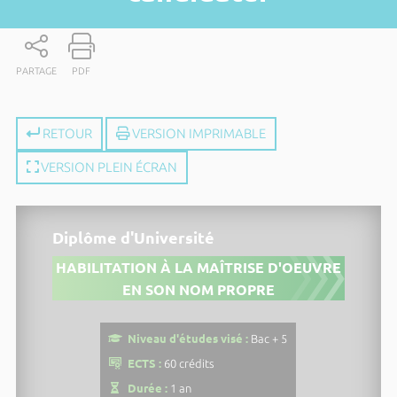
PARTAGE
PDF
RETOUR
VERSION IMPRIMABLE
VERSION PLEIN ÉCRAN
Diplôme d'Université
HABILITATION À LA MAÎTRISE D'OEUVRE
EN SON NOM PROPRE
Niveau d'études visé :
Bac + 5
ECTS :
60 crédits
Durée :
1 an