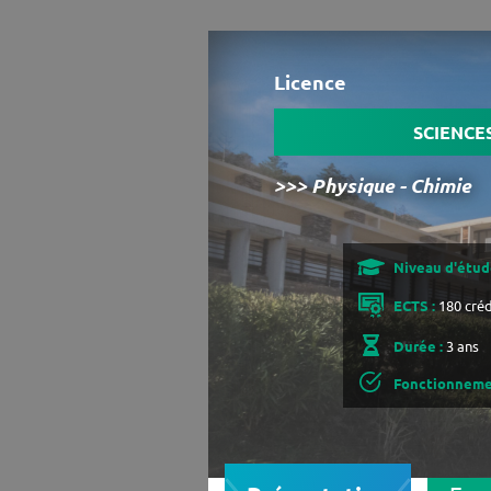
Licence
SCIENCE
>>> Physique - Chimie
Niveau d'étude
ECTS :
180 créd
Durée :
3 ans
Fonctionneme