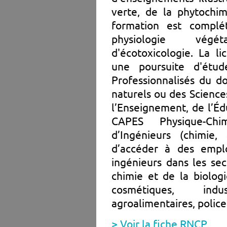
verte, de la phytochim
formation est compl
physiologie végé
d'écotoxicologie. La l
une poursuite d'étu
Professionnalisés du d
naturels ou des Science
l’Enseignement, de l’Éd
CAPES Physique-Chi
d’Ingénieurs (chimie, 
d’accéder à des emplo
ingénieurs dans les sec
chimie et de la biolog
cosmétiques, indu
agroalimentaires, police 
> Voir la fiche RNCP