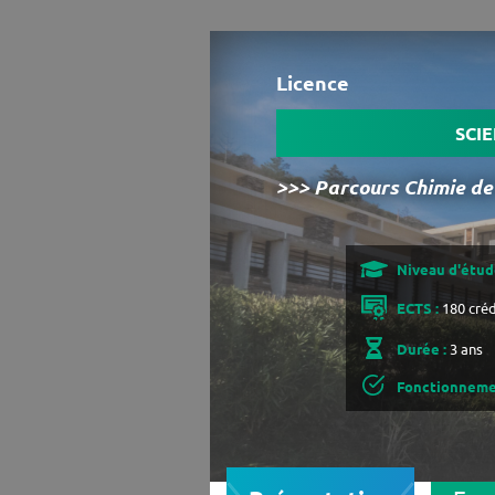
Licence
SCIE
>>> Parcours Chimie de
Niveau d'étude
ECTS :
180 créd
Durée :
3 ans
Fonctionneme