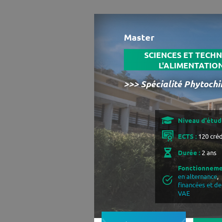
Master
SCIENCES ET TECHN
L'ALIMENTATIO
>>> Spécialité Phytoch
Niveau d'étude
ECTS :
120 créd
Durée :
2 ans
Fonctionneme
en alternance
,
financées et d
VAE