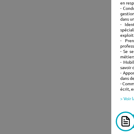
en resp
- Cond
gestion
dans un
- Iden
spécia
exploit
- Pren
profess
- Se s
métier
- Mobil
savoir 
- Appo
dans d
- Commu
écrit, 
> Voir 