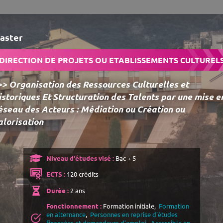
aster
DIRECTION DE PROJETS OU ETABLISSEMENTS CULTUREL
>> Organisation des Ressources Culturelles et
istoriques Et Structuration des Talents par une mise e
éseau des Acteurs : Médiation ou Création ou
alorisation
Niveau d'études visé :
Bac + 5
ECTS :
120 crédits
Durée :
2 ans
Fonctionnement :
Formation initiale,
Formation
en alternance
,
Personnes en reprise d'études
financées et demandeurs d'emploi
,
Accessible en