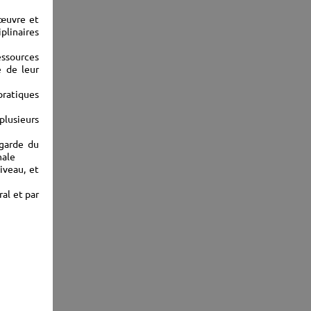
 œuvre et
plinaires
essources
e de leur
ratiques
plusieurs
-garde du
nale
iveau, et
al et par