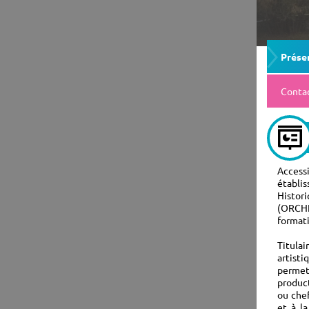
Prése
Conta
Accessi
établi
Histor
(ORCHES
formati
Titulai
artisti
permet 
product
ou chef
et à l