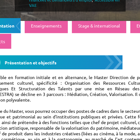
VAE
ntation
Enseignements
Stage & international
E
cts
Présentation et objectifs
ble en formation initiale et en alternance, le Master Direction de p
ssement culturel, spécificité : Organisation des Ressources Cultu
iques Et Structuration des Talents par une mise en Réseau des
TRA) se décline en 3 parcours : Médiation, Création, Valorisation. Il 
on polyvalente.
re du Master, vous pourrez occuper des postes de cadres dans le secteur 
que et patrimonial au sein d'institutions publiques et privées. Cette 
ainsi de prétendre à des fonctions telles que chef de projet culturel, 
ion artistique, responsable de la valorisation du patrimoine, médiateur
 de produit dans les industries créatives (liées au cinéma, à la mode, 
a cosmétique, au vin et à la gastronomie, au marché de l’art contem