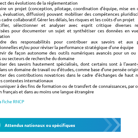
ect des évolutions de la réglementation
uire un projet (conception, pilotage, coordination d’équipe, mise en
, évaluation, diffusion) pouvant mobiliser des compétences pluridisci
 cadre collaboratif. Gérer les délais, les risques et les coûts d’un projet
tifier, sélectionner et analyser avec esprit critique diverses r
lisées pour documenter un sujet et synthétiser ces données en vu
ation
dre des responsabilités pour contribuer aux savoirs et aux p
ionnelles et/ou pour réviser la performance stratégique d'une équipe
ervir de façon autonome des outils numériques avancés pour un ou 
s ou secteurs de recherche du domaine
iser des savoirs hautement spécialisés, dont certains sont à l’avant
dans un domaine de travail ou d’études, comme base d’une pensée origi
rter des contributions novatrices dans le cadre d’échanges de haut n
es contextes internationaux
niquer à des fins de formation ou de transfert de connaissances, par or
en français et dans au moins une langue étrangère
la fiche RNCP
Attendus nationaux ou spécifiques