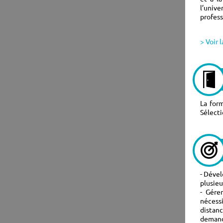
l’unive
profess
> Voir 
La for
Sélecti
- Dével
plusieu
- Gére
nécess
distan
demand