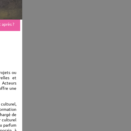
t après ?
rojets ou
relles et
 Acteurs
offre une
culturel,
formation
chargé de
 culturel
au parfum
porain, à