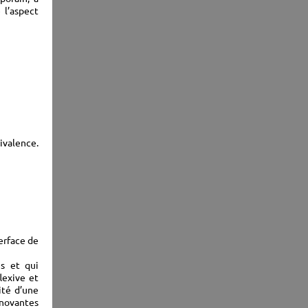
 l’aspect
ivalence.
erface de
es et qui
lexive et
ité d’une
nnovantes