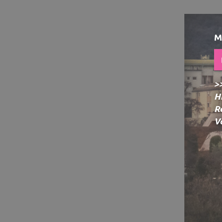
M
>
H
R
V