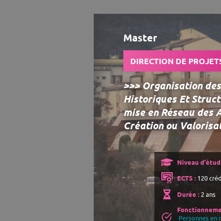
Master
DIRECTION DE PROJET
>>> Organisation des
Historiques Et Struc
mise en Réseau des A
Création ou Valorisa
Niveau d'étude
ECTS :
120 créd
Durée :
2 ans
Fonctionneme
Personnes en r